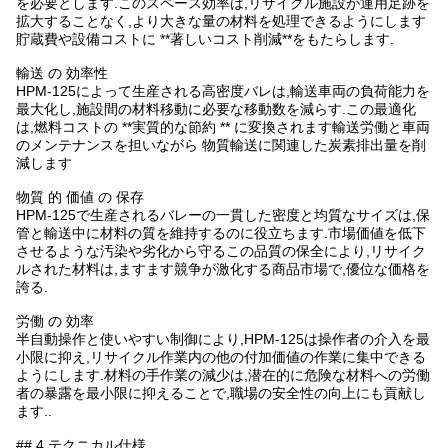
を必要とします.このスペース効率は,リサイクル施設が運用足跡を
拡大することなく,より大きな量の材料を処理できるようにします
貯蔵費や設備コストに **著しいコスト削減**をもたらします.
輸送 の 効率性
HPM-125によって生産される高密度バレは,輸送車両の負荷能力を
最大化し,施設間の材料移動に必要な移動数を減らす.この最適化
は,燃料コストの **実質的な節約 ** に変換されます輸送労働と車両
のメンテナンスを担いながら 物質輸送に関連した炭素排出量を削
減します
物質 的 価値 の 保存
HPM-125で生産されるバレーの一貫した密度と均質なサイズは,保
管と輸送中に材料の質を維持するのに役立ちます.市場価値を低下
させるような汚染や劣化から守るこの品質の保全により,リサイク
ルされた材料は,ますます競争が激化する商品市場で,優位な価格を
誇る.
労働 の 効率
半自動操作と使いやすい制御により,HPM-125は操作者の介入を最
小限に抑え,リサイクル作業内の他の付加価値の作業に集中できる
ようにします.材料の手作業の減少は,潜在的に危険な材料への労働
者の暴露を最小限に抑えることで,職場の安全性の向上にも貢献し
ます..
## 4 テクニカル仕様