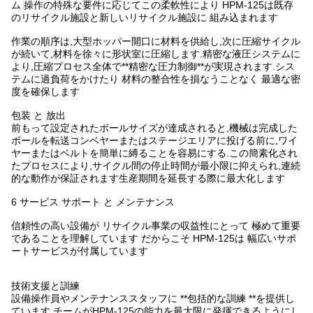
ム 操作の特殊な要件に応じてこの柔軟性により HPM-125は既存
のリサイクル施設と新しいリサイクル施設に 組み込まれます
作業の順序は,大型ホッパー開口に材料を供給し,次に圧縮サイクル
が続いて,材料を徐々に形状室に圧縮します.精密な液圧システムに
より,圧縮プロセス全体で**精密な圧力制御**が実現されます.シス
テムに過負荷をかけたり 材料の整合性を損なうことなく 最適な密
度を確保します
包装 と 放出
前もって設定されたボールサイズが達成されると,機械は完成した
ボールを転送コンベヤーまたはステージエリアに投げる前に,ワイ
ヤーまたはベルトを簡単に縛ることを容易にする.この簡素化され
たプロセスにより,サイクル間の停止時間が最小限に抑えられ,連続
的な動作が保証されます生産期間を延長する際に最大化します
6 サービス サポート と メンテナンス
信頼性の高い設備が リサイクル事業の収益性にとって 極めて重要
であることを理解しています だからこそ HPM-125は 幅広いサポ
ートサービスが付属しています
技術支援と訓練
設備操作員やメンテナンススタッフに **包括的な訓練 **を提供し
ています.チームがHPM-125の能力を最大限に発揮できるようにし