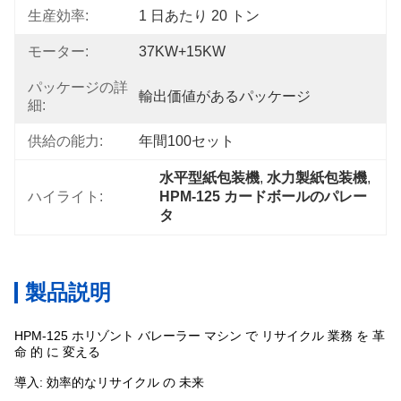
生産効率:
1 日あたり 20 トン
モーター:
37KW+15KW
パッケージの詳
輸出価値があるパッケージ
細:
供給の能力:
年間100セット
水平型紙包装機
, 
水力製紙包装機
, 
ハイライト:
HPM-125 カードボールのパレー
タ
製品説明
HPM-125 ホリゾント バレーラー マシン で リサイクル 業務 を 革
命 的 に 変える
導入: 効率的なリサイクル の 未来