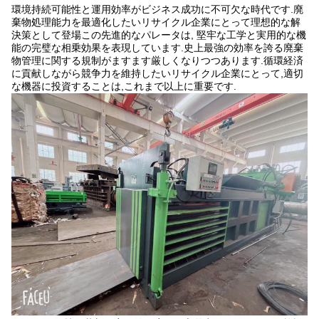
環境持続可能性と運用効率がビジネス成功に不可欠な時代です.廃
棄物処理能力を最適化したいリサイクル企業にとって理想的な解
決策として登場この先進的なパレータは, 堅牢な工学と実用的な機
能の完璧な相乗効果を表現しています.史上最強の効率を誇る廃棄
物管理に関する規制がますます厳しくなりつつあります.循環経済
に貢献しながら競争力を維持したいリサイクル企業にとって,適切
な機器に投資することは,これまで以上に重要です.