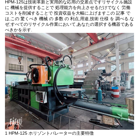
HPM-125は技術革新と実用的な応用の交差点ですリサイクル施設
に 機械を提供することで 処理能力を向上させるだけでなく 労働
コストを削減することで 投資収益を大幅に上げますこの 記事 で
は,この 驚くべき 機械 の 多数 の 利点,用途,技術 仕様 を 調べる.な
ぜ,すべてのリサイクル作業において,あなたの選択する機器である
べきかを示す.
1 HPM-125 ホリゾントバレーターの主要特徴