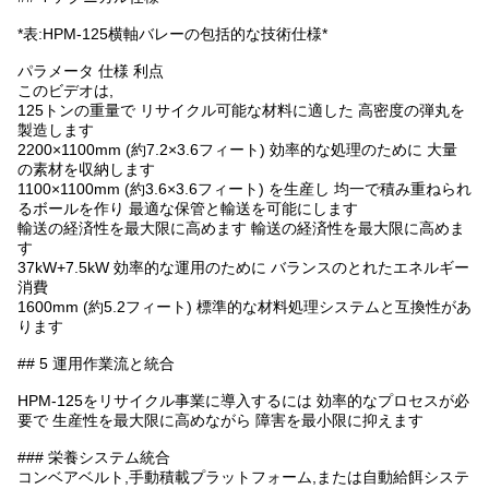
*表:HPM-125横軸バレーの包括的な技術仕様*
パラメータ 仕様 利点
このビデオは,
125トンの重量で リサイクル可能な材料に適した 高密度の弾丸を
製造します
2200×1100mm (約7.2×3.6フィート) 効率的な処理のために 大量
の素材を収納します
1100×1100mm (約3.6×3.6フィート) を生産し 均一で積み重ねられ
るボールを作り 最適な保管と輸送を可能にします
輸送の経済性を最大限に高めます 輸送の経済性を最大限に高めま
す
37kW+7.5kW 効率的な運用のために バランスのとれたエネルギー
消費
1600mm (約5.2フィート) 標準的な材料処理システムと互換性があ
ります
## 5 運用作業流と統合
HPM-125をリサイクル事業に導入するには 効率的なプロセスが必
要で 生産性を最大限に高めながら 障害を最小限に抑えます
### 栄養システム統合
コンベアベルト,手動積載プラットフォーム,または自動給餌システ