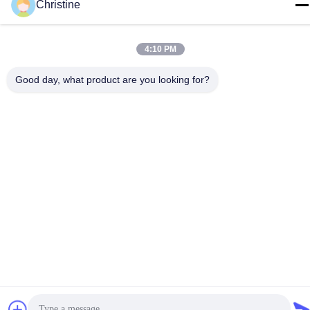
電子メール
Christine
christine_baler@126.com
アドレス
4:10 PM
No.53 Yunguの道、長寿、周荘鎮の町、チヤンイン、江蘇、
中国
Good day, what product are you looking for?
プライバシーポリシー
|
地図
中国 良質 屑鉄の梱包機機械 提供者 著作権 2021-2026 Jiangyin
Huake Machinery Co.,Ltd すべての権利は保護されています.