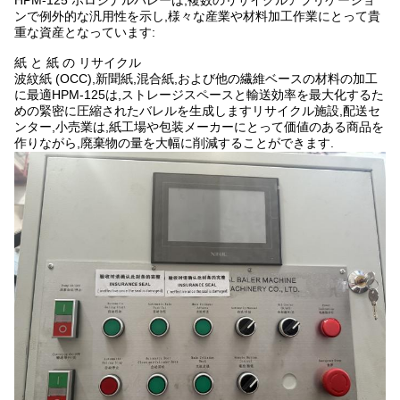
HPM-125 ホロジナルバレーは,複数のリサイクルアプリケーショ
ンで例外的な汎用性を示し,様々な産業や材料加工作業にとって貴
重な資産となっています:
紙 と 紙 の リサイクル
波紋紙 (OCC),新聞紙,混合紙,および他の繊維ベースの材料の加工
に最適HPM-125は,ストレージスペースと輸送効率を最大化するた
めの緊密に圧縮されたバレルを生成しますリサイクル施設,配送セ
ンター,小売業は,紙工場や包装メーカーにとって価値のある商品を
作りながら,廃棄物の量を大幅に削減することができます.