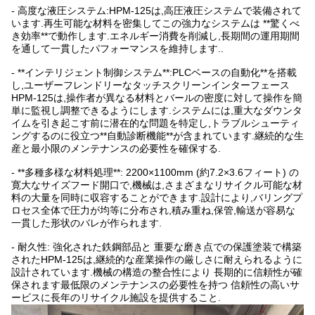
- 高度な液圧システム:HPM-125は,高圧液圧システムで装備されて
います.再生可能な材料を密集してこの強力なシステムは **驚くべ
き効率**で動作します.エネルギー消費を削減し,長期間の運用期間
を通して一貫したパフォーマンスを維持します..
- **インテリジェント制御システム**:PLCベースの自動化**を搭載
し,ユーザーフレンドリーなタッチスクリーンインターフェース
HPM-125は,操作者が異なる材料とバールの密度に対して操作を簡
単に監視し調整できるようにします.システムには,重大なダウンタ
イムを引き起こす前に潜在的な問題を特定し,トラブルシューティ
ングするのに役立つ**自動診断機能**が含まれています.継続的な生
産と最小限のメンテナンスの必要性を確保する.
- **多種多様な材料処理**: 2200×1100mm (約7.2×3.6フィート) の
寛大なサイズフード開口で,機械は,さまざまなリサイクル可能な材
料の大量を同時に収容することができます.設計により,バリングプ
ロセス全体で圧力が均等に分布され,積み重ね,保管,輸送が容易な
一貫した形状のバレが作られます.
- 耐久性: 強化された鉄鋼部品と 重要な磨き点での保護塗装で構築
されたHPM-125は,継続的な産業操作の厳しさに耐えられるように
設計されています.機械の構造の整合性により 長期的に信頼性が確
保されます最低限のメンテナンスの必要性を持つ 信頼性の高いサ
ービスに長年のリサイクル施設を提供すること.