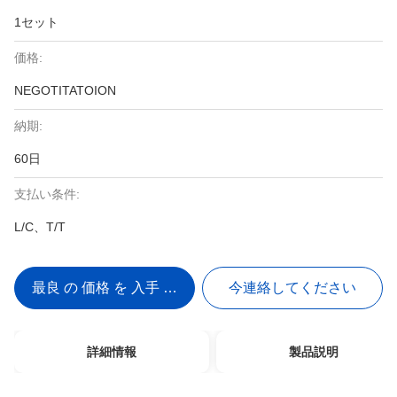
1セット
価格:
NEGOTITATOION
納期:
60日
支払い条件:
L/C、T/T
最良 の 価格 を 入手 する
今連絡してください
詳細情報
製品説明