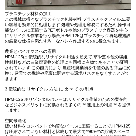
プラスチック材料の加工
この機械は様々なプラスチック包装材料,プラスチックフィルム,硬
い容器を効果的に処理します.処理や処理を容易にするため,操作可
能なバールに圧縮するPETボトルや他のプラスチック容器を中心
にリサイクル作業を行う場合,HPM-125はプラスチック再処理施設
の厳格な仕様を満たす均一なバレを作成するのに役立ちます.
農業とバイオマスへの応用
HPM-125は,伝統的なリサイクル用途を超えて,草や芝や他の繊維
性材料などの農業廃棄物の処理にも同様に有効であることが証明
されています.この能力により,農産物廃棄物を価値のある商品に変
換し,露天での燃焼や廃棄に関連する環境リスクをなくすことがで
きます..
3 伝統的な リサイクル 方法 に 比べ て の 利点
HPM-125 ホリゾンタルバレーは,リサイクル作業のための実在的
なビジネスメリットに変換される多くの ** 運用上の利点 ** を提供
します:
空間最適化
緩い材料をコンパクトで均質なバールに圧縮することで,HPM-125
は圧縮されていない材料と比較して最大で**90%**の貯蔵スペース