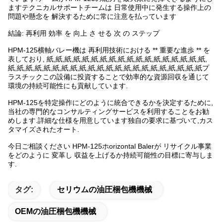
ますテクニカルサポートチームは 日常使用中に発生する操作上の
問題や懸念を 解決するために常に注意を払っています
結論: 再利用 効率 を 向上 さ せる 次 の ステップ
HPM-125横軸バレー機は 再利用技術における ** 重要な進歩 ** を
表しており, 紙,紙,紙,紙,紙,紙,紙,紙,紙,紙,紙,紙,紙,紙,紙,紙,紙,紙,
紙,紙,紙,紙,紙,紙,紙,紙,紙,紙,紙,紙,紙,紙,紙,紙,紙,紙,紙,紙,紙,紙プ
ラスチックこの設備に投資することで効率的な資源回収を通じて
環境の持続可能性にも貢献しています.
HPM-125を特定操作にどのように統合できるかを決定するために,
当社の専門的なコンサルティングサービスを利用することをお勧
めします.詳細な仕様を用意しています独自の要求に基づいて,カス
タマイズされたオート.
今日ご相談ください HPM-125ホorizontal Balerが リサイクル事業
をどのように 変革し 収益を上げるか持続可能性の目標に寄与しま
す.
タグ:
セリウムの油圧梱包機機械
OEMの油圧梱包機機械