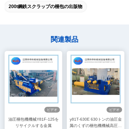
200t鋼鉄スクラップの梱包の出版物
関連製品
ビデオ
ビデオ
油圧梱包機機械Y81F-125を
y81T-630E 630トンの油圧金
リサイクルする金属
属のくずの梱包機機械高圧の