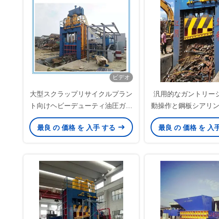
ビデオ
大型スクラップリサイクルプラン
汎用的なガントリーシ
ト向けヘビーデューティ油圧ガン
動操作と鋼板シアリ
トリーシャー、鉄スクラップシャ
れた安全機能
最良 の 価格 を 入手 する
最良 の 価格 を 入
ー、かさばる鋼材処理用