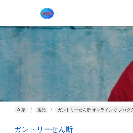
家
製品
ガントリーせん断 オンラインで プロダ
ガントリーせん断