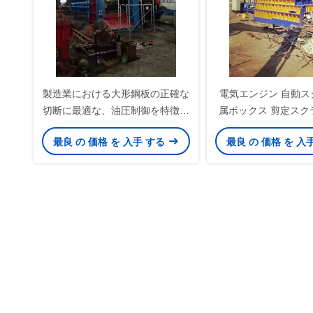
製造業における大形鋼板の正確な
電気エンジン 自動ス
切断に最適な、油圧制御を特徴と
属ボックス 剪定スク
するヘビーデューティガントリー
回/分 切断
最良 の 価格 を 入手 する
最良 の 価格 を 入
シャー