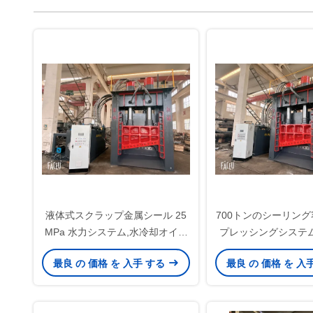
液体式スクラップ金属シール 25
700トンのシーリング
MPa 水力システム,水冷却オイル
プレッシングシステム
クーラーと700トンのシールパワ
容量スクラップ鋼
最良 の 価格 を 入手 する
最良 の 価格 を 入
ー
7500mmのフィー