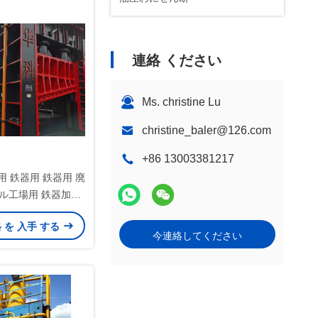
連絡 ください
Ms. christine Lu
christine_baler@126.com
+86 13003381217
用 鉄器用 鉄器用 廃
ル工場用 鉄器加工
産業用
格 を 入手 する
今連絡してください