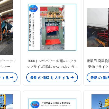
ビーデューティ
1000トンのパワー 鉄鋼のスクラ
産業用 廃棄物
ルシャー
ップサイズ削減のための水力ガン
棄物リサイク
トリースクラップ金属シール
手 する
最良 の 価格 を 入手 する
最良 の 価