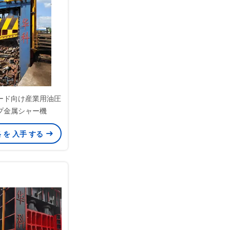
ード向け産業用油圧
プ金属シャー機
格 を 入手 する