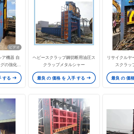
ビデオ
ア機器 自
ヘビースクラップ鋼切断用油圧ス
リサイクルヤ
ングの強化さ
クラップメタルシャー
スクラッ
を提供
手 する
最良 の 価格 を 入手 する
最良 の 価