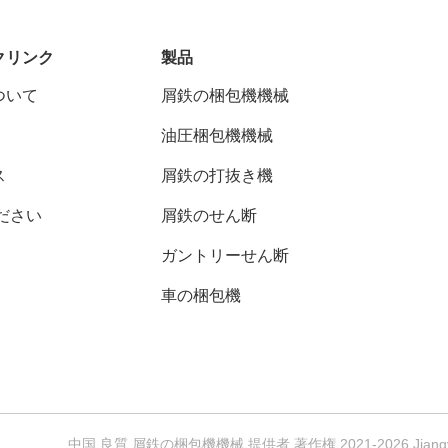
クリンク
製品
ついて
屑鉄の梱包機機械
油圧梱包機機械
ス
屑鉄の打抜き機
ださい
屑鉄のせん断
ガントリーせん断
車の梱包機
中国 良質 屑鉄の梱包機機械 提供者 著作権 2021-2026 Jiangy