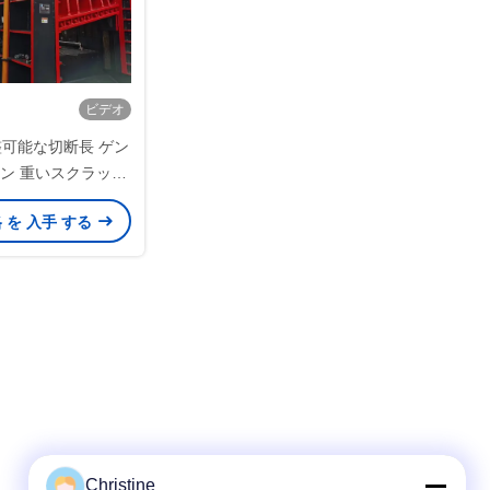
ビデオ
調整可能な切断長 ゲン
チン 重いスクラップ
 回 / 分 切断速度
格 を 入手 する
Christine