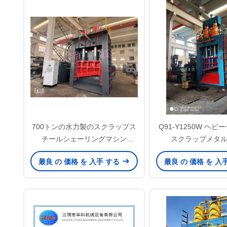
700トンの水力製のスクラップス
Q91-Y1250W ヘ
チールシェーリングマシン
スクラップメタ
7500mm 給餌箱と重量スクラッ
最良 の 価格 を 入手 する
最良 の 価格 を 入
プの切断のための1600mm 刃幅