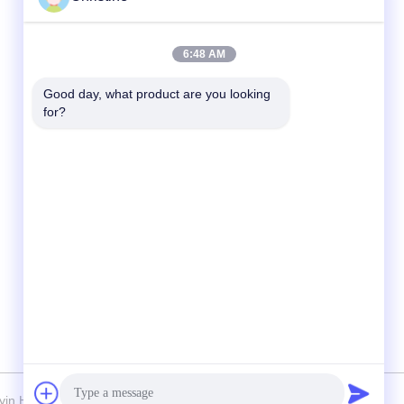
迅速な連絡
6:48 AM
テレ
Good day, what product are you looking 
for?
86--13003381217
電子メール
christine_baler@126.com
アドレス
No.53 Yunguの道、長寿、周荘鎮の町、チヤ
ンイン、江蘇、中国
in Huake Machinery Co.,Ltd すべての権利は保護されています.