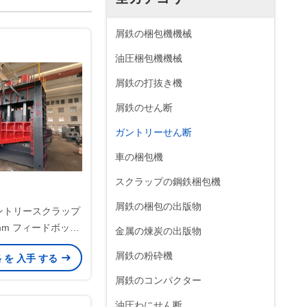
屑鉄の梱包機機械
油圧梱包機機械
屑鉄の打抜き機
屑鉄のせん断
ガントリーせん断
車の梱包機
スクラップの鋼鉄梱包機
屑鉄の梱包の出版物
ガントリースクラップ
0mm フィードボック
金属の煉炭の出版物
イクルのための水力
屑鉄の粉砕機
格 を 入手 する
ャーフィード
屑鉄のコンパクター
油圧わにせん断