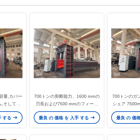
容量,カバー
700トンの剪断能力、1600 mmの
700トンの
,そして大
刃長および7500 mmのフィード
シェア 750
のための
ボックスを備えた油圧スクラップ
スと金属リサ
手 する
最良 の 価格 を 入手 する
最良 の 価
ドボックス
シャーリングマシン
プッシ