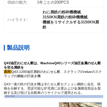
供給の能力:
1年ごとの200PCS
わに屑鉄の粉砕機機械
, 
3150KN屑鉄の粉砕機機械
, 
ハイライト:
機械をリサイクルする3150KN屑
鉄
製品説明
Q43油圧わにせん断は、MachineQ43シリーズ油圧金属のせん断
を切る屑鉄を
適用:
Q43-1200油圧屑鉄のわにせん断、スクラップのrebarのスク
ラップの鋼板の打抜き機
Q43一連の鉄の打抜き機は冷たせん断セクション鋼鉄に会社、植
物を分解する、受諾可能な炉充満に企業および金属構造部品を製
錬する及び投げる自動車のリサイクルで適用される。