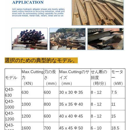
選択のための典型的なモデル。
Max.Cutting
刃の長
Max.Cuttingのサ
せん断の
モータ
モデル
力
さ
イズ
頻度
ー
（KN）
（mm）
（mm）
（時/分）
（kW）
Q43-
630
600
30 x 30 Φ 35
8 - 12
7.5
630
Q43-
1000
800
35 x 35 Φ 40
8 - 12
11
1000
Q43-
1200
600
40 x 40 Φ 45
8 - 12
15
1200
Q43-
1600
700
45 x 45 Φ 50
6 - 10
18.5