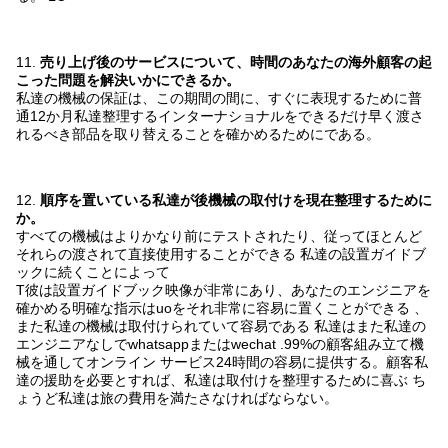
11.
売り上げ後のサービスについて、時間のあなたの海外顧客の起
こった問題を解決いかにできるか。
私達の機械の保証は、この期間の間に、すぐに表現するために普
通12か月私達整理するインターナショナルをできるだけ早く渡さ
れるべき部品を取り替えることを確かめるためにである。
12.
順序を置いている私達が後機械の取付けを現在整理するために
か。
すべての機械はよりかなり前にテストされたり、従ってほとんど
それらの渡されて直接使用することができる
私達の設置ガイドブ
ックに続くことによって
T
彼は設置ガイドブック映像が非常にあり、あなたのエンジニアを
確かめる明確な指示はuoをそれ非常に容易に置くことができる
、
また私達の機械は取付けられていて容易である
私達はまた私達の
エンジニアなしでwhatsappまたはwechat .99%の顧客組み立て機
械を通してオンライン サービス24時間の容易に提供する。
顧客私
達の援助を必要とすれば、私達は取付けを整理するために喜ぶ
ち
ょうど私達は旅の費用を満たさなければならない。