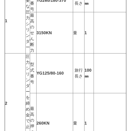
要
YG260/180-370
番
長さ
㎜
な
号
圧
最
力
1
高
シ
の
リ
せ
3150KN
量
1
ン
ん
ダ
断
ー
力
圧
力
型
シ
式
旅行
100
YG125/80-160
リ
番
長さ
㎜
ン
号
ダ
ー
を
2
締
最
め
高
金
の
で
260KN
量
1
押
止