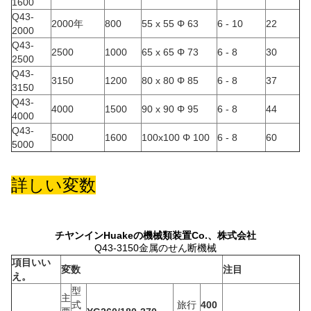
1600
Q43-
2000年
800
55 x 55 Φ 63
6 - 10
22
2000
Q43-
2500
1000
65 x 65 Φ 73
6 - 8
30
2500
Q43-
3150
1200
80 x 80 Φ 85
6 - 8
37
3150
Q43-
4000
1500
90 x 90 Φ 95
6 - 8
44
4000
Q43-
5000
1600
100x100 Φ 100
6 - 8
60
5000
詳しい変数
チヤンインHuakeの機械類装置Co.、株式会社
Q43-3150金属のせん断機械
項目いい
変数
注目
え。
型
主
式
旅行
400