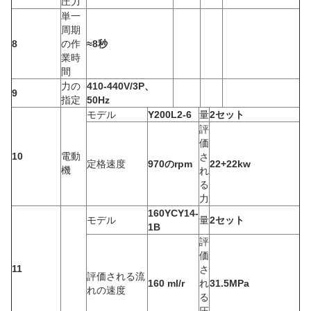
圧力
単一
周期
8
の作
≈8秒
業時
間
力の
410-440V/3P、
9
指定
50Hz
モデル
Y200L2-6
量
2セット
評
価
10
電動
さ
定格速度
970のrpm
22+22kw
機
れ
る
力
160YCY14-
モデル
量
2セット
1B
評
価
11
さ
評価される流
160 ml/r
れ
31.5MPa
れの速度
る
圧