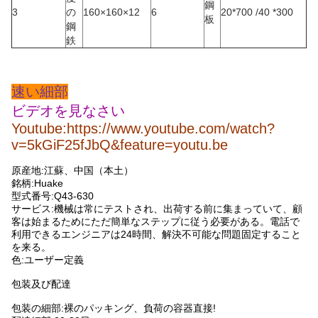
鋼
3
の
160×160×12
6
20*700 /40 *300
板
鋼
鉄
速い細部
ビデオを見なさい
Youtube:https://www.youtube.com/watch?
v=5kGiF25fJbQ&feature=youtu.be
原産地:江蘇、中国（本土）
銘柄:Huake
型式番号:Q43-630
サービス:機械は常にテストされ、出荷する前に集まっていて、顧
客は始まるためにただ簡単なステップに従う必要がある。電話で
利用できるエンジニアは24時間、解決不可能な問題固定すること
を来る。
色:ユーザー定義
包装及び配達
包装の細部:裸のパッキング、負荷の容器直接!