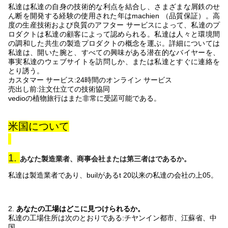
私達は私達の自身の技術的な利点を結合し、さまざまな屑鉄のせ
ん断を開発する経験の使用された年はmachien （品質保証）。高
度の生産技術および良質のアフター サービスによって、私達のプ
ロダクトは私達の顧客によって認められる。私達は人々と環境間
の調和した共生の製造プロダクトの概念を運ぶ。詳細については
私達は、開いた腕と、すべての興味がある潜在的なバイヤーを、
事実私達のウェブサイトを訪問しか、または私達とすぐに連絡を
とり誘う。
カスタマー サービス:24時間のオンライン サービス
売出し前:注文仕立ての技術協同
vedioの植物旅行はまた非常に受諾可能である。
米国について
1.
あなた製造業者、商事会社または第三者はであるか。
私達は製造業者であり、builがある
t
20以来の私達の会社の上
05。
2.
あなたの工場はどこに見つけられるか。
私達の工場住所は次のとおりである:チヤンイン都市、江蘇省、中
国。