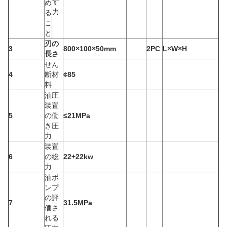
す
め
力
る
こ
と
刃の
3
800×100×50mm
2PC
L×W×H
長さ
せん
4
断材
¢85
料
油圧
装置
5
の働
≤21MPa
き圧
力
装置
6
の総
22+22kw
力
油ポ
ンプ
の評
7
31.5MPa
価さ
れる