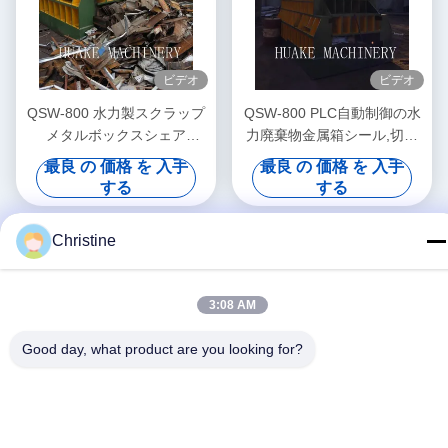
ビデオ
ビデオ
QSW-800 水力製スクラップ
QSW-800 PLC自動制御の水
メタルボックスシェア
力廃棄物金属箱シール,切断
8000kN切断力,PLC自動制
力8000kN,出力9-12トン/時間
最良 の 価格 を 入手
最良 の 価格 を 入手
御,9-12トン/時間出力
する
する
Christine
3:08 AM
Good day, what product are you looking for?
ソーシャルメディア