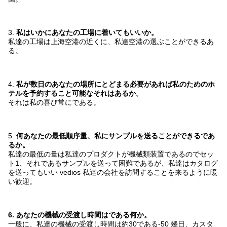
3.
私はいかにあなたの工場に着いてもいいか。
私達の工場は上海空港の近くに、私達空港の選ぶことができるあ
る。
4.
私が数日のあなたの場所にとどまる必要があれば私のためのホ
テルを予約すること可能なそれはある
か。
それは私の喜び常にである
。
5.
何あなたの最低順序量、私にサンプルを送ることができるであ
るか。
私達の最低の量は私達のプロダクトが機械類装置であるのでセッ
ト1、それであるサンプルを送って困難であるが、私達はカタログ
を送ってもいい
vedios
私達の会社を訪問することを来るように暖
い歓迎。
6
. あなたの機械の受渡し時間はである何
か。
一般に、私達の機械の受渡し時間は約30である
-50
幾日、カスタ