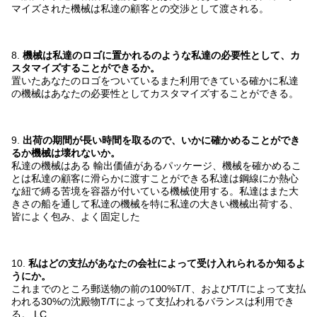
マイズされた機械は私達の顧客との交渉として渡される。
8.
機械は私達のロゴに置かれるのような私達の必要性として、カ
スタマイズすることができるか。
置いたあなたのロゴをついているまた利用できている確かに私達
の機械はあなたの必要性としてカスタマイズすることができる。
9.
出荷の期間が長い時間を取るので、いかに確かめることができ
るか機械は壊れない
か。
私達の機械はある
輸出価値があるパッケージ
、機械を確かめるこ
とは私達の顧客に滑らかに渡すことができる私達は鋼線にか熱心
な紐で縛る苦境を容器が付いている機械使用する。
私達はまた大
きさの船を通して私達の機械を特に私達の大きい機械出荷する、
皆によく包み、よく固定した
10.
私はどの支払があなたの会社によって受け入れられるか知るよ
うに
か。
これまでのところ郵送物の前の100%T/T、およびT/Tによって支払
われる30%の沈殿物T/Tによって支払われるバランスは利用でき
る。
LC