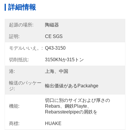
詳細情報
起源の場所:
陶磁器
証明:
CE SGS
モデルいいえ。:
Q43-3150
切削抵抗:
3150KNか315トン
港:
上海、中国
輸送のパッケー
輸出価値があるpackahge
ジ:
切口に別のサイズおよび厚さの
機能:
Rebars、鋼鉄playte、
Rebarssteelpipeの屑鉄を
商標:
HUAKE