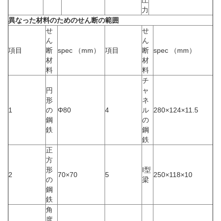
力
異なった材料のためのせん断の範囲
せ
せ
ん
ん
項目
断
spec （mm）
項目
断
spec （mm）
材
材
料
料
チ
円
ャ
形
ネ
1
の
Φ80
4
ル
280×124×11.5
鋼
の
鉄
鋼
鉄
正
方
形
I型
2
70×70
5
250×118×10
の
梁
鋼
鉄
角
度