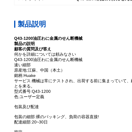
製品説明
Q43-1200油圧わに金属のせん断機械
製品の説明
顧客の質問及び答え
何かを詳細については頼みなさい
Q43-1200油圧わに金属のせん断機械
速い細部
原産地:江蘇、中国（本土）
銘柄:Huake
サービス:機械は常にテストされ、出荷する前に集まっていて、顧
とを来る。
型式番号:Q43-1200
色:ユーザー定義
包装及び配達
包装の細部:裸のパッキング、負荷の容器直接!
配達細部:20~30日