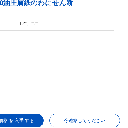
1200油圧屑鉄のわにせん断
L/C、T/T
価格 を 入手 する
今連絡してください