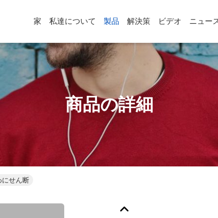
家
私達について
製品
解決策
ビデオ
ニュー
商品の詳細
のわにせん断