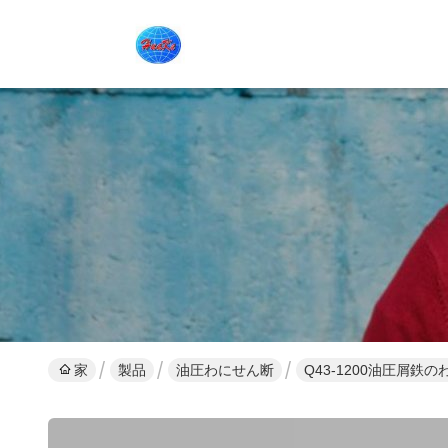
家
製品
油圧わにせん断
Q43-1200油圧屑鉄