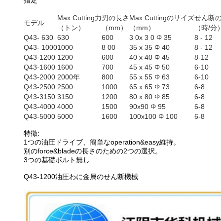
指定
Max.Cutting力
刃の長さ
Max.Cuttingのサイズ
せん断
モデル
（トン）
（mm）
（mm）
（時/分
Q43- 630
630
600
3 0x 3 0 Φ 35
8 - 12
Q43- 1000
1000
8 00
35 x 35 Φ 40
8 - 12
Q43-1200
1200
600
40 x 40 Φ 45
8-12
Q43-1600
1600
700
45 x 45 Φ 50
6-10
Q43-2000
2000年
800
55 x 55 Φ 63
6-10
Q43-2500
2500
1000
65 x 65 Φ 73
6-8
Q43-3150
3150
1200
80 x 80 Φ 85
6-8
Q43-4000
4000
1500
90x90 Φ 95
6-8
Q43-5000
5000
1600
100x100 Φ 100
6-8
特徴:
1つの油圧ドライブ、簡単なoperation&easy維持。
別のforce&bladeの長さのための2つの選択。
3つの基礎ボルト無し
Q43-1200油圧わに金属のせん断機械