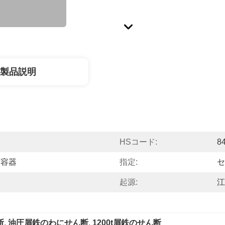
製品説明
HSコード:
8
荷容器
指定:
セ
起源:
江
断
, 
油圧屑鉄のわにせん断
, 
1200t屑鉄のせん断