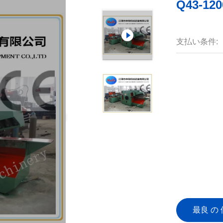
Q43-
支払い条件:
最良 の 