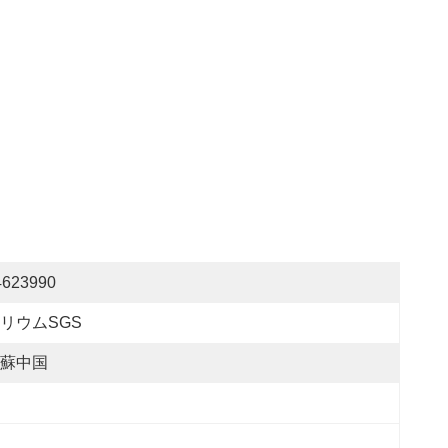
4623990
リウムSGS
蘇中国