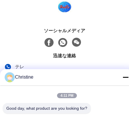
ソーシャルメディア
迅速な連絡
テレ
86--13003381217
Christine
電子メール
christine_baler@126.com
4:11 PM
アドレス
Good day, what product are you looking for?
No.53 Yunguの道、長寿、周荘鎮の町、チヤンイン、江蘇、
中国