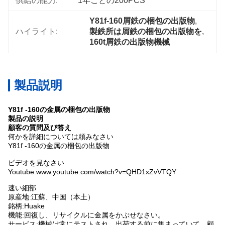
供給の能力:
1年ごとの200PCS
Y81f-160屑鉄の梱包の出版物
, 
ハイライト:
製鉄所は屑鉄の梱包の出版物を
, 
160t屑鉄の出版物機械
製品説明
Y81f -160の金属の梱包の出版物
製品の説明
顧客の質問及び答え
何かを詳細については頼みなさい
Y81f -160の金属の梱包の出版物
ビデオを見なさい
Youtube:www.youtube.com/watch?v=QHD1xZvVTQY
速い細部
原産地:江蘇、中国（本土）
銘柄:Huake
機能:回復し、リサイクルに金属をかぶせなさい。
サービス:機械は常にテストされ、出荷する前に集まっていて、顧