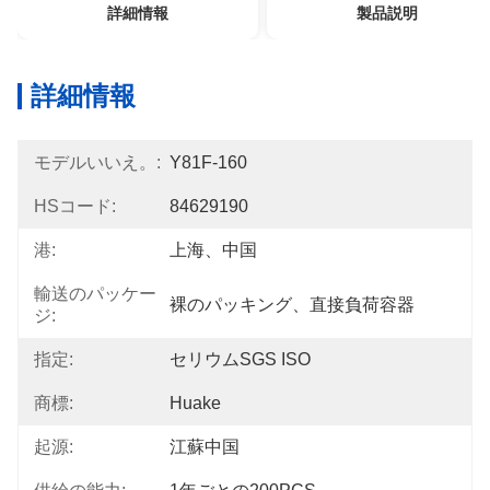
詳細情報
製品説明
詳細情報
モデルいいえ。:
Y81F-160
HSコード:
84629190
港:
上海、中国
輸送のパッケー
裸のパッキング、直接負荷容器
ジ:
指定:
セリウムSGS ISO
商標:
Huake
起源:
江蘇中国