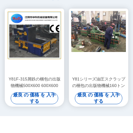
Y81F-315屑鉄の梱包の出版
Y81シリーズ油圧スクラップ
物機械500X600 600X600
の梱包の出版物機械160トン
最良 の 価格 を 入手
最良 の 価格 を 入手
する
する