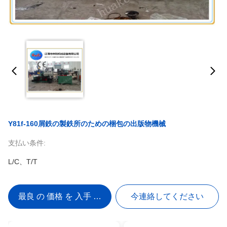
Y81f-160屑鉄の製鉄所のための梱包の出版物機械
支払い条件:
L/C、T/T
最良 の 価格 を 入手 する
今連絡してください