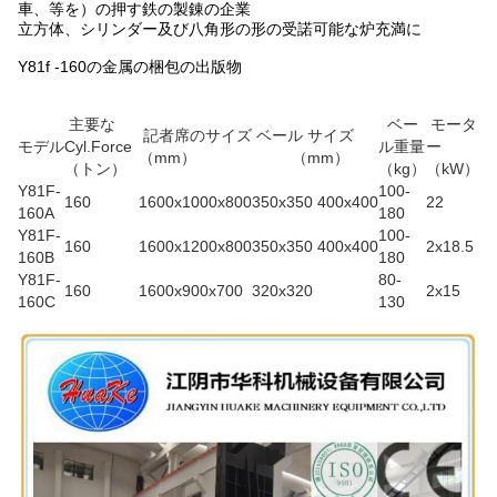
車、等を）の押す鉄の製錬の企業
立方体、シリンダー及び八角形の形の受諾可能な炉充満に
Y81f -160の金属の梱包の出版物
主要な
ベー
モータ
記者席のサイズ
ベール サイズ
モデル
Cyl.Force
ル重量
ー
（mm）
（mm）
（トン）
（kg）
（kW）
Y81F-
100-
160
1600x1000x800
350x350 400x400
22
160A
180
Y81F-
100-
160
1600x1200x800
350x350 400x400
2x18.5
160B
180
Y81F-
80-
160
1600x900x700
320x320
2x15
160C
130