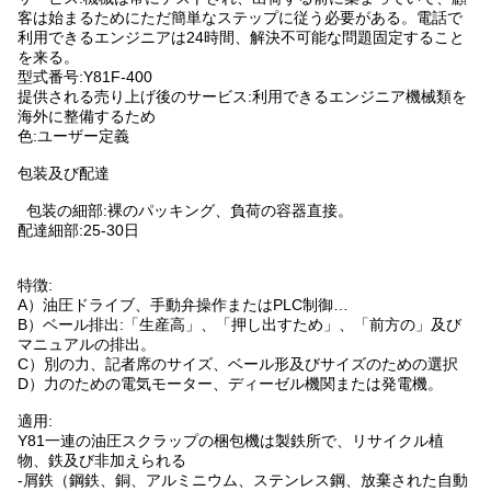
客は始まるためにただ簡単なステップに従う必要がある。電話で
利用できるエンジニアは24時間、解決不可能な問題固定すること
を来る。
型式番号:Y81F-400
提供される売り上げ後のサービス:利用できるエンジニア機械類を
海外に整備するため
色:ユーザー定義
包装及び配達
包装の細部:裸のパッキング、負荷の容器直接。
配達細部:25-30日
特徴:
A）油圧ドライブ、手動弁操作またはPLC制御…
B）ベール排出:「生産高」、「押し出すため」、「前方の」及び
マニュアルの排出。
C）別の力、記者席のサイズ、ベール形及びサイズのための選択
D）力のための電気モーター、ディーゼル機関または発電機。
適用:
Y81一連の油圧スクラップの梱包機は製鉄所で、リサイクル植
物、鉄及び非加えられる
-屑鉄（鋼鉄、銅、アルミニウム、ステンレス鋼、放棄された自動