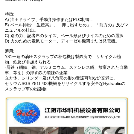
特徴:
A) 油圧ドライブ、手動弁操作またはPLC制御…
B) ベール排出:「生産高」、「押し出すため」、「前方の」及びマ
ニュアルの排出。
C) 別の力、記者席のサイズ、ベール形及びサイズのための選択
D) 力のための電気モーター、ディーゼル機関または発電機。
適用:
Y81一連の油圧スクラップの梱包機は製鉄所で、リサイクル植
物、鉄及び非加えられる
-屑鉄（鋼鉄、銅、アルミニウム、ステンレス鋼、放棄された自動
車、等を）の押す鉄の製錬の企業
立方体、シリンダー及び八角形の形の受諾可能な炉充満に。
セリウムSGS Y81f-400機械をリサイクルする安全なHydrauticの
スクラップ車の出版物