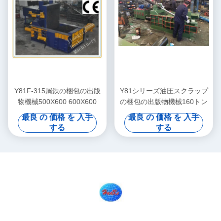
Y81F-315屑鉄の梱包の出版
Y81シリーズ油圧スクラップ
物機械500X600 600X600
の梱包の出版物機械160トン
最良 の 価格 を 入手
最良 の 価格 を 入手
する
する