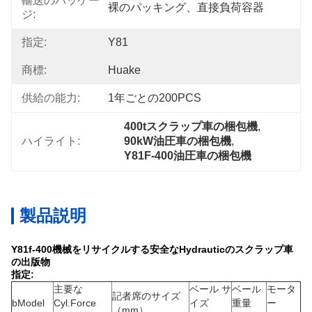
輸送のパッケー
裸のパッキング、直接負荷容器
ジ:
指定:
Y81
商標:
Huake
供給の能力:
1年ごとの200PCS
400tスクラップ車の梱包機
, 
ハイライト:
90kW油圧車の梱包機
, 
Y81F-400油圧車の梱包機
製品説明
Y81f-400機械をリサイクルする安全なHydrauticのスクラップ車
の出版物
指定:
主要な
ベール サ
ベール
モータ
記者席のサイズ
bModel
Cyl.Force
イズ
重量
ー
（mm）