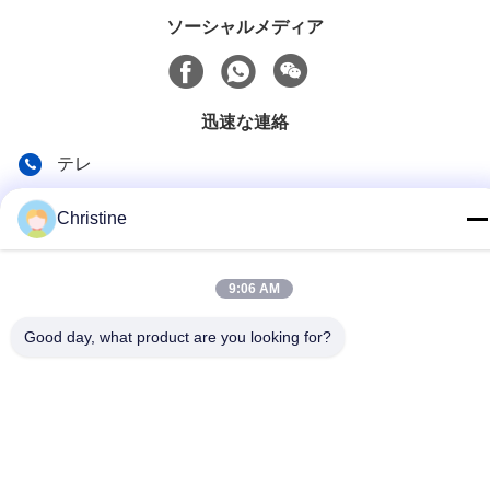
ソーシャルメディア
迅速な連絡
テレ
86--13003381217
Christine
電子メール
christine_baler@126.com
9:06 AM
アドレス
Good day, what product are you looking for?
No.53 Yunguの道、長寿、周荘鎮の町、チヤンイン、江蘇、
中国
プライバシーポリシー
|
地図
中国 良質 屑鉄の梱包機機械 提供者 著作権 2021-2026 Jiangyin