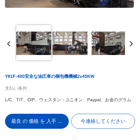
Y81F-400安全な油圧車の梱包機機械2x45KW
支払い条件:
L/C、T/T、D/P、ウェスタン・ユニオン、Paypal、お金のグラム
最良 の 価格 を 入手 する
今連絡してください