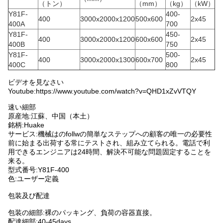
（トン）
（mm）
（kg）
（kW）
Y81F-
400-
400
3000x2000x1200
500x600
2x45
400A
700
Y81F-
450-
400
3000x2000x1200
600x600
2x45
400B
750
Y81F-
500-
400
3000x2000x1300
600x700
2x45
400C
800
ビデオを見なさい
Youtube:https://www.youtube.com/watch?v=QHD1xZvVTQY
速い細部
原産地:江蘇、中国（本土）
銘柄:Huake
サービス:機械はのfollwの簡単なステップへの顧客の唯一の必要性
前に始まる出荷する常にテストされ、組み立てられる。電話で利
用できるエンジニアは24時間、解決不可能な問題固定することを
来る。
型式番号:Y81F-400
色:ユーザー定義
包装及び配達
包装の細部:裸のパッキング、負荷の容器直接。
配達細部:40-45days