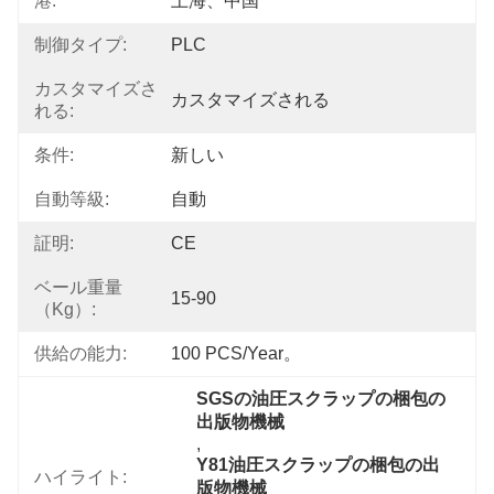
港:
上海、中国
制御タイプ:
PLC
カスタマイズさ
カスタマイズされる
れる:
条件:
新しい
自動等級:
自動
証明:
CE
ベール重量
15-90
（Kg）:
供給の能力:
100 PCS/Year。
SGSの油圧スクラップの梱包の
出版物機械
, 
Y81油圧スクラップの梱包の出
ハイライト:
版物機械