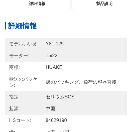
詳細情報
製品説明
詳細情報
モデルいいえ。:
Y81-125
モーター:
15/22
商標:
HUAKE
輸送のパッケー
裸のパッキング、負荷の容器直接
ジ:
指定:
セリウムSGS
起源:
中国
HSコード:
84629190