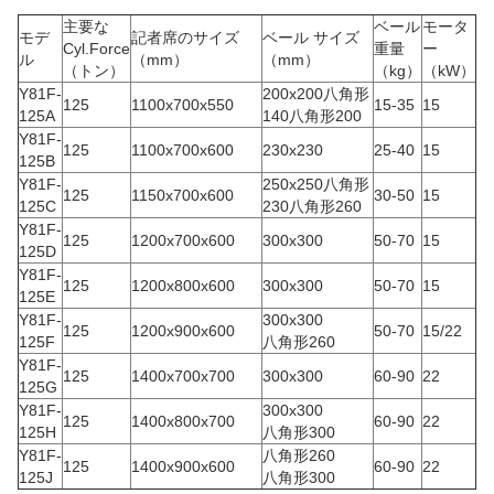
主要な
ベール
モータ
モデ
記者席のサイズ
ベール サイズ
Cyl.Force
重量
ー
ル
（mm）
（mm）
（トン）
（kg）
（kW）
Y81F-
200x200八角形
125
1100x700x550
15-35
15
125A
140八角形200
Y81F-
125
1100x700x600
230x230
25-40
15
125B
Y81F-
250x250八角形
125
1150x700x600
30-50
15
125C
230八角形260
Y81F-
125
1200x700x600
300x300
50-70
15
125D
Y81F-
125
1200x800x600
300x300
50-70
15
125E
Y81F-
300x300
125
1200x900x600
50-70
15/22
125F
八角形260
Y81F-
125
1400x700x700
300x300
60-90
22
125G
Y81F-
300x300
125
1400x800x700
60-90
22
125H
八角形300
Y81F-
八角形260
125
1400x900x600
60-90
22
125J
八角形300