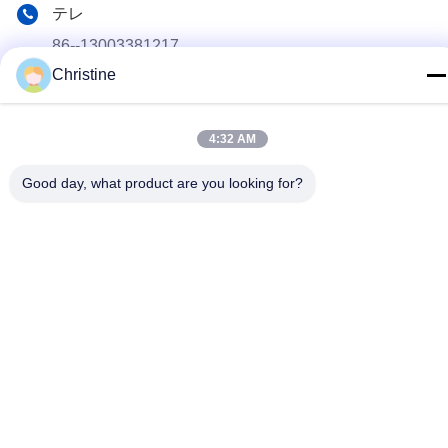
テレ
86--13003381217
Christine
電子メール
christine_baler@126.com
4:32 AM
アドレス
No.53 Yunguの道、長寿、周荘鎮の町、チヤンイン、江蘇、
Good day, what product are you looking for?
中国
プライバシーポリシー
|
地図
中国 良質 屑鉄の梱包機機械 提供者 著作権 2021-2026 Jiangyin
Huake Machinery Co.,Ltd すべての権利は保護されています.