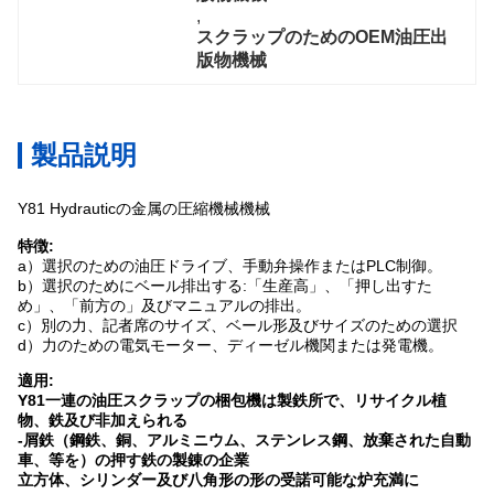
, 
スクラップのためのOEM油圧出
版物機械
製品説明
Y81 Hydrauticの金属の圧縮機械機械
特徴:
a）選択のための油圧ドライブ、手動弁操作またはPLC制御。
b）選択のためにベール排出する:「生産高」、「押し出すた
め」、「前方の」及びマニュアルの排出。
c）別の力、記者席のサイズ、ベール形及びサイズのための選択
d）力のための電気モーター、ディーゼル機関または発電機。
適用:
Y81一連の油圧スクラップの梱包機は製鉄所で、リサイクル植
物、鉄及び非加えられる
-屑鉄（鋼鉄、銅、アルミニウム、ステンレス鋼、放棄された自動
車、等を）の押す鉄の製錬の企業
立方体、シリンダー及び八角形の形の受諾可能な炉充満に