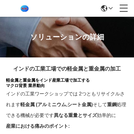
ソリューションの詳細
インドの工業工場での軽金属と重金属の加工
軽金属と重金属をインド産業工場で加工する
マクロ背景 業界動向
インドの工業ワークショップでは 2つともリサイクルさ
れます
軽金属 (アルミニウム,シート金属)
そして
重鋼
処理
できる機械が必要です
異なる重量とサイズ
効率的に
産業における痛みのポイント: