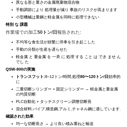
異なる形と重さの金属廃棄物混合物
手動調節により 処理量が減り 事故のリスクが高まります
小型機械は重鋼と軽金属を同時に処理できない
特別 な 課題
作業場での加工
50トン/日
報告された:
不均等な食生活が頻繁に停車を引き起こした
手動の分類が生産を遅らせた
軽金属 と 重金属 を 一斉 に 処理 する こと は でき ませ ん
でし た
QSW-800の実施
トランスフット:
8~12トン/時間,処理
80〜120
トン/日
効率的
に
二重切断シリンダー + 固定シリンダー → 軽金属と重金属
の均質切断
PLC自動化 + タッチスクリーン調整切断長
混合材料:パイプ,構造鋼,アルミ,チャネル鋼に適しています.
確認された効果
均一な切断長さ → より良い積み重ねと輸送