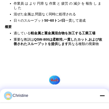
作業員 は より 円滑 な 作業 と 疲労 の 減少 を 報告 し ま
し た
混ぜた金属は,問題なく同時に処理される
日々のスループット
50~60トン/日
一貫して達成
概要
適している
軽金属と重金属混合物を加工する工業工場
重要な教訓は
QSW-800は柔軟性,一貫したカット,および改
善されたスループットを提供します
異なる種類の廃棄物
Christine
ソーシャルメディア